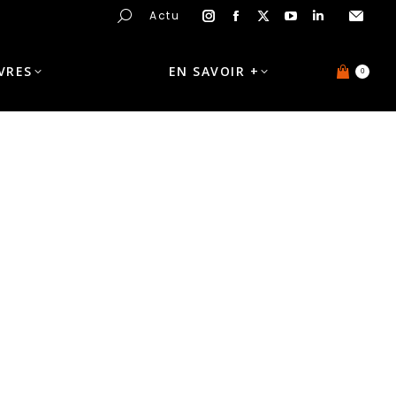
Actu
IVRES
EN SAVOIR +
0