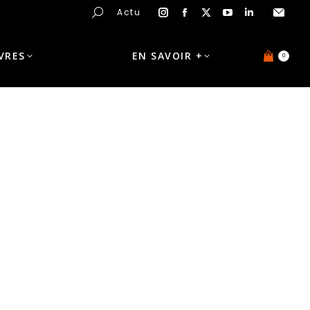
Actu
IVRES
EN SAVOIR +
0