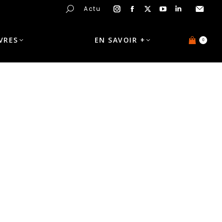
Actu
IVRES
EN SAVOIR +
0