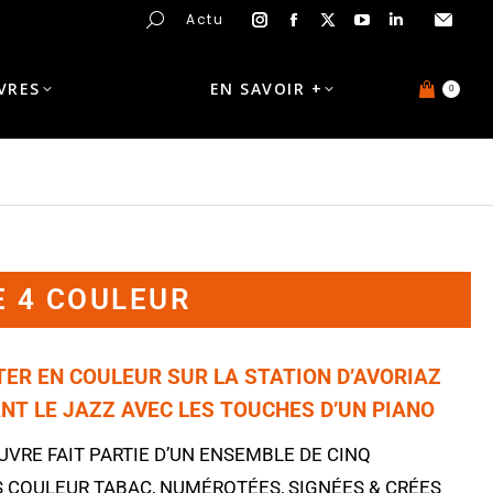
Actu
IVRES
EN SAVOIR +
0
E 4 COULEUR
TER EN COULEUR SUR LA STATION D’AVORIAZ
NT LE JAZZ AVEC LES TOUCHES D’UN PIANO
VRE FAIT PARTIE D’UN ENSEMBLE DE CINQ
S
COULEUR
TABAC
, NUMÉROTÉES, SIGNÉES & CRÉES