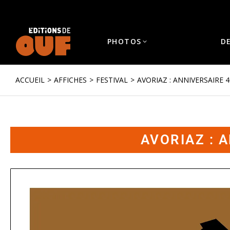
PHOTOS
D
ACCUEIL
AFFICHES
FESTIVAL
AVORIAZ : ANNIVERSAIRE 
Vous êtes ici :
AVORIAZ : 