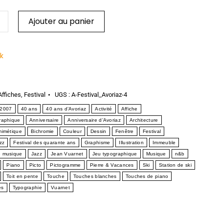
Ajouter au panier
ck
Affiches
,
Festival
UGS :
A-Festival_Avoriaz-4
2007
40 ans
40 ans d’Avoriaz
Activité
Affiche
graphique
Anniversaire
Anniversaire d’Avoriaz
Architecture
mimétique
Bichromie
Couleur
Dessin
Fenêtre
Festival
zz
Festival des quarante ans
Graphisme
Illustration
Immeuble
e musique
Jazz
Jean Vuarnet
Jeu typographique
Musique
n&b
Piano
Picto
Pictogramme
Pierre & Vacances
Ski
Station de ski
Toit en pente
Touche
Touches blanches
Touches de piano
es
Typographie
Vuarnet