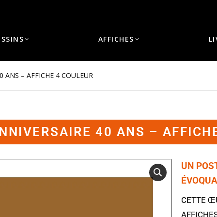
ESSINS
AFFICHES
L
40 ANS – AFFICHE 4 COULEUR
ANNIVERSAIRE 40 ANS – AFFICH
UN POS
ÉVOQUA
CETTE ŒU
AFFICHE