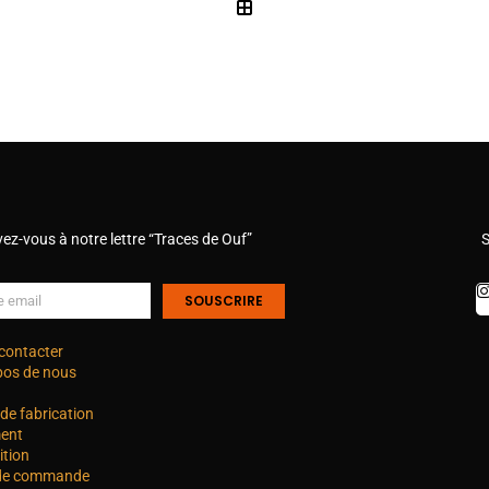
vez-vous à notre lettre “Traces de Ouf”
S
SOUSCRIRE
contacter
pos de nous
de fabrication
ent
ition
 de commande