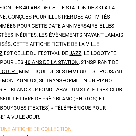
SION DES 40 ANS DE CETTE STATION DE
SKI
À LA
NE
. CONÇUES POUR ILLUSTRER DES ACTIVITÉS
MÉES POUR CETTE DATE ANNIVERSAIRE, ELLES
STÉES INÉDITES, LES ÉVÉNEMENTS N’AYANT JAMAIS
ISÉS. CETTE
AFFICHE
FICTIVE DE LA VILLE
Z
EST CELLE DU FESTIVAL DE
JAZZ
. LE LOGOTYPE
 POUR LES
40 ANS DE LA STATION
, S’INSPIRANT DE
ECTURE
MIMÉTIQUE DE SES IMMEUBLES ÉPOUSANT
EF MONTAGNEUX, SE TRANSFORME EN UN
PIANO
IR ET BLANC SUR FOND
TABAC
. UN STYLE TRÈS
CLUB
. SEUL LE LIVRE DE FRÈD BLANC (PHOTOS) ET
 BOUYGUES (TEXTES) «
TÉLÉPHÉRIQUE POUR
CE
” A VU LE JOUR.
’UNE AFFICHE DE COLLECTION