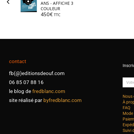
ANS - AFFICHE 3
COULEUR
450
€
TTC
contact
Inscri
fb(@)editionsdeouf.com
06 85 07 88 16
le blog de
fredblanc.com
Nous 
site réalisé par
byfredblanc.com
À pro
FAQ
Mode 
Paiem
Expéd
Suivi