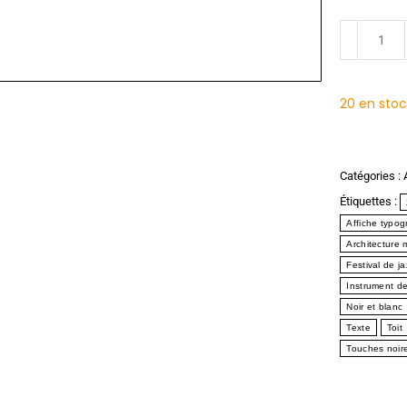
20 en sto
Catégories :
Étiquettes :
Affiche typo
Architecture 
Festival de ja
Instrument d
Noir et blanc
Texte
Toit
Touches noir