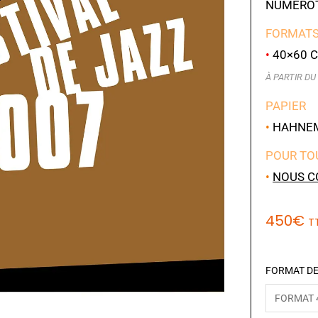
NUMÉROT
FORMATS
•
40×60 C
À PARTIR DU 
PAPIER
•
HAHNEMÜ
POUR TO
•
NOUS C
450
€
T
FORMAT DE