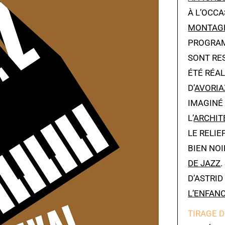
À L’OCCA
MONTAG
PROGRAM
SONT RE
ÉTÉ RÉAL
D’
AVORIA
IMAGINÉ
L’
ARCHIT
LE RELI
BIEN NO
DE JAZZ
D’ASTRID
L’ENFAN
TIRAGE D