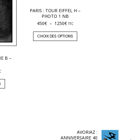
PARIS : TOUR EIFFEL H –
PHOTO 1 NB
450
€
–
1250
€
TTC
CHOIX DES OPTIONS
E B –
C
S
AVORIAZ :
ANNIVERSAIRE 40