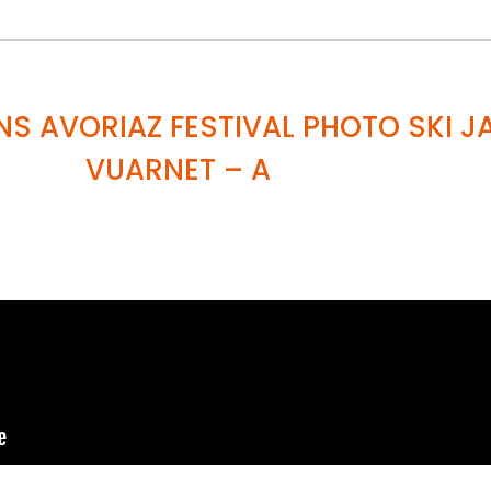
NS AVORIAZ FESTIVAL PHOTO SKI 
VUARNET
– A