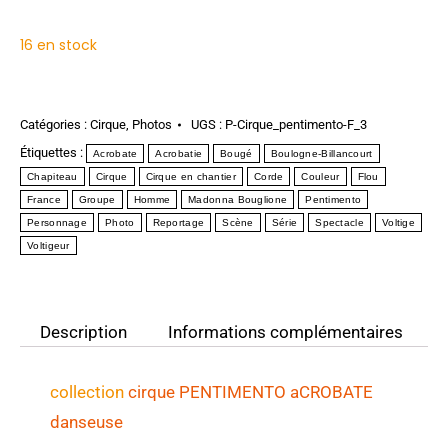
16 en stock
Catégories :
Cirque
,
Photos
UGS :
P-Cirque_pentimento-F_3
Étiquettes :
Acrobate
Acrobatie
Bougé
Boulogne-Billancourt
Chapiteau
Cirque
Cirque en chantier
Corde
Couleur
Flou
France
Groupe
Homme
Madonna Bouglione
Pentimento
Personnage
Photo
Reportage
Scène
Série
Spectacle
Voltige
Voltigeur
Description
Informations complémentaires
collection
cirque PENTIMENTO aCROBATE
danseuse