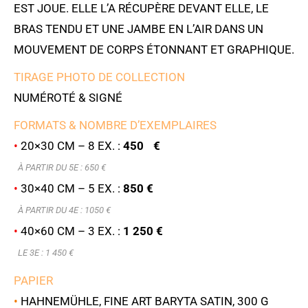
EST JOUE. ELLE L’A RÉCUPÈRE DEVANT ELLE, LE
BRAS TENDU ET UNE JAMBE EN L’AIR DANS UN
MOUVEMENT DE CORPS ÉTONNANT ET GRAPHIQUE.
TIRAGE PHOTO DE COLLECTION
NUMÉROTÉ & SIGNÉ
FORMATS & NOMBRE D’EXEMPLAIRES
•
20×30 CM – 8 EX. :
450 €
À PARTIR DU 5E : 6
50 €
•
30×40 CM – 5 EX. :
850 €
À PARTIR DU 4E : 1050 €
•
40×60 CM – 3 EX. :
1 250 €
LE 3E : 1 450 €
PAPIER
•
HAHNEMÜHLE, FINE ART BARYTA SATIN, 300 G