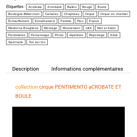
Étiquettes :
Acrobate
Acrobatie
Ballon
Bougé
Boule
Boulogne-Billancourt
Camaïeu
Chapiteau
Cirque
Cirque en chantier
Échauffement
Entraînement
Femme
Flou
France
Madonna Bouglione
Montage
Mouvement
n&b
Noir et blanc
Pentimento
Personnage
Photo
répétition
Reportage
Série
Spectacle
Ton sur ton
Description
Informations complémentaires
collection
cirque PENTIMENTO aCROBATE ET
BOULE