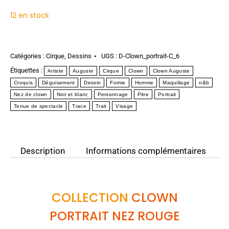
12 en stock
Catégories :
Cirque
,
Dessins
UGS :
D-Clown_portrait-C_6
Étiquettes :
Artiste
Auguste
Cirque
Clown
Clown Auguste
Croquis
Déguisement
Dessin
Forme
Homme
Maquillage
n&b
Nez de clown
Noir et blanc
Personnage
Pitre
Portrait
Tenue de spectacle
Trace
Trait
Visage
Description
Informations complémentaires
COLLECTION
CLOWN
PORTRAIT NEZ ROUGE