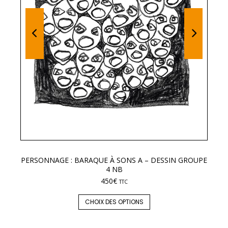
PERSONNAGE : BARAQUE À SONS A – DESSIN GROUPE
LE
4 NB
450
€
TTC
CHOIX DES OPTIONS