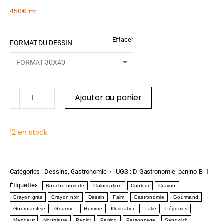
450
€
TTC
Effacer
FORMAT DU DESSIN
Ajouter au panier
12 en stock
Catégories :
Dessins
,
Gastronomie
UGS :
D-Gastronomie_panino-B_1
Étiquettes :
Bouche ouverte
Colorisation
Couleur
Crayon
Crayon gras
Crayon noir
Dessin
Faim
Gastronomie
Gourmand
Gourmandise
Gourmet
Homme
Illustration
Italie
Légumes
Mangeur
Nourriture
Panini
Panino
Personnage
Sandwich