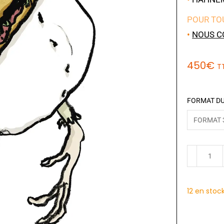
POUR TO
•
NOUS C
450
€
T
FORMAT DU
12 en stoc