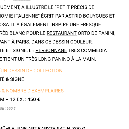
EMENT, A ILLUSTRÉ LE “PETIT PRÉCIS DE
OMIE ITALIENNE” ÉCRIT PAR ASTRID BOUYGUES ET
OSA. IL A ÉGALEMENT INSPIRÉ UNE FRESQUE
FRÈD BLANC POUR LE
RESTAURANT
ORTO DE PANINI,
ANT À PARIS. DANS CE DESSIN COULEUR,
É ET SIGNÉ, LE
PERSONNAGE
TRÈS COMMEDIA
E TIENT UN TRÈS LONG PANINO À LA MAIN.
’UN DESSIN DE COLLECTION
É & SIGNÉ
 & NOMBRE D’EXEMPLAIRES
M – 12 EX. :
450 €
8E : 650 €
HLE, FINE ART BARYTA SATIN, 300 G