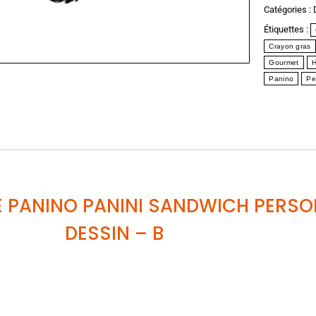
Catégories :
Étiquettes :
Crayon gras
Gourmet
Panino
Pe
PANINO PANINI SANDWICH PERSON
DESSIN
– B