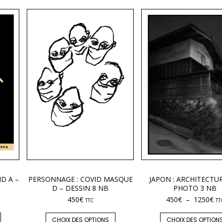
ID A –
PERSONNAGE : COVID MASQUE
JAPON : ARCHITECTUR
D – DESSIN 8 NB
PHOTO 3 NB
450
€
450
€
–
1250
€
TTC
TT
CHOIX DES OPTIONS
CHOIX DES OPTION