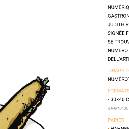
NUMÉRIQU
GASTRON
JUDITH R
SIGNÉE 
SE TROUV
NUMÉROT
DELL’ART
TIRAGE D
NUMÉROT
FORMATS
•
30×40 C
À PARTIR DU 
PAPIER
•
HAHNEMÜ