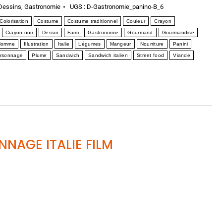
Dessins
,
Gastronomie
UGS :
D-Gastronomie_panino-B_6
Colorisation
Costume
Costume traditionnel
Couleur
Crayon
Crayon noir
Dessin
Faim
Gastronomie
Gourmand
Gourmandise
Homme
Illustration
Italie
Légumes
Mangeur
Nourriture
Panini
rsonnage
Plume
Sandwich
Sandwich italien
Street food
Viande
NAGE ITALIE FILM