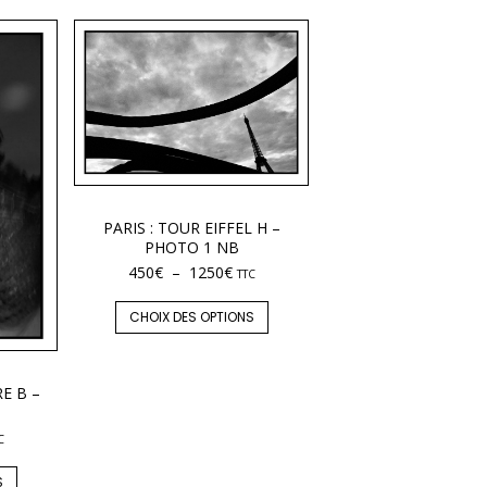
PARIS : TOUR EIFFEL H –
PHOTO 1 NB
450
€
–
1250
€
TTC
CHOIX DES OPTIONS
E B –
C
S