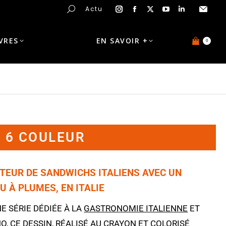
Actu
IVRES
EN SAVOIR +
0
N 6 COULEUR
TEUR DE SANDWICHS ITALIENS AVEC UN
 À PLUMES, EN ITALIE
NE SÉRIE DÉDIÉE À LA
GASTRONOMIE ITALIENNE
ET
O, CE
DESSIN
, RÉALISÉ AU CRAYON ET COLORISÉ