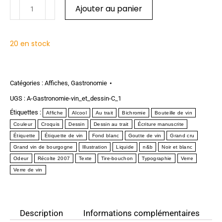
Ajouter au panier
20 en stock
Catégories :
Affiches
,
Gastronomie
UGS :
A-Gastronomie-vin_et_dessin-C_1
Étiquettes :
Affiche
Alcool
Au trait
Bichromie
Bouteille de vin
Couleur
Croquis
Dessin
Dessin au trait
Écriture manuscrite
Étiquette
Étiquette de vin
Fond blanc
Goutte de vin
Grand cru
Grand vin de bourgogne
Illustration
Liquide
n&b
Noir et blanc
Odeur
Récolte 2007
Texte
Tire-bouchon
Typographie
Verre
Verre de vin
Description
Informations complémentaires