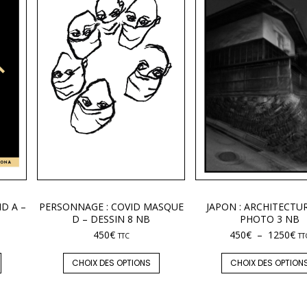
ID A –
PERSONNAGE : COVID MASQUE
JAPON : ARCHITECTUR
D – DESSIN 8 NB
PHOTO 3 NB
450
€
450
€
–
1250
€
TTC
TT
CHOIX DES OPTIONS
CHOIX DES OPTION