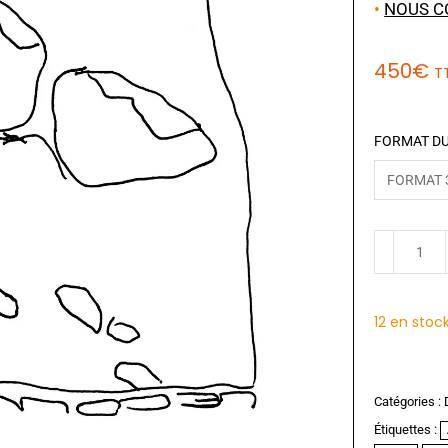
•
NOUS C
450
€
T
FORMAT DU
12 en stoc
Catégories :
Étiquettes :