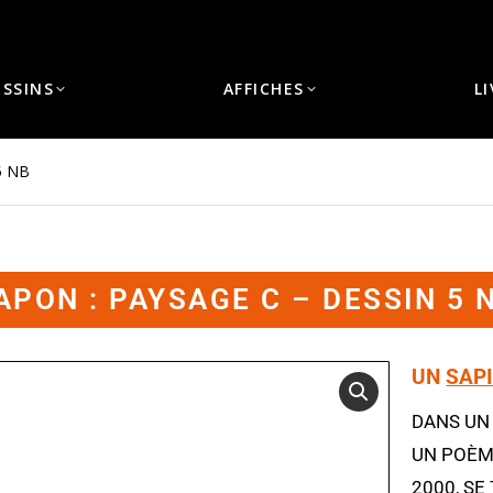
ESSINS
AFFICHES
L
5 NB
APON : PAYSAGE C – DESSIN 5 
UN
SAP
DANS UN
UN POÈM
2000, SE