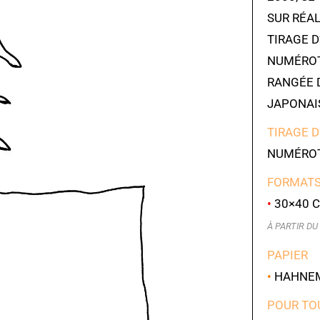
SUR RÉAL
TIRAGE D
NUMÉROT
RANGÉE 
JAPONAI
TIRAGE D
NUMÉROT
FORMATS
•
30×40 C
À PARTIR DU 
PAPIER
•
HAHNEMÜ
POUR TO