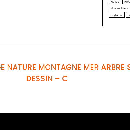
Herbe
Hiv
Noir et blanc
Stylo bic
T
E NATURE MONTAGNE MER ARBRE S
DESSIN
– C