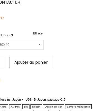
ONTACTER
TC
Effacer
 DESSIN
Ajouter au panier
k
Dessins
,
Japon
UGS :
D-Japon_paysage-C_5
Arbre
Au trait
Bic
Dessin
Dessin au trait
Écriture manuscrite