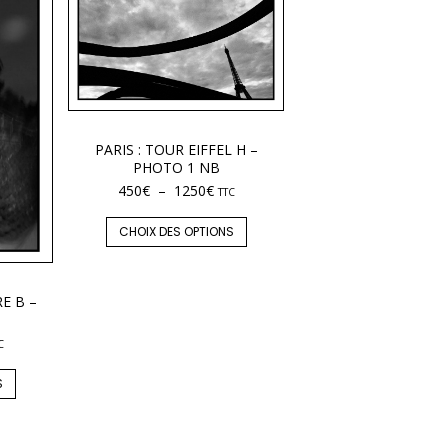
PARIS : TOUR EIFFEL H –
PHOTO 1 NB
450
€
–
1250
€
TTC
CHOIX DES OPTIONS
E B –
C
S