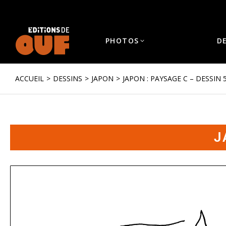
PHOTOS
D
ACCUEIL
DESSINS
JAPON
JAPON : PAYSAGE C – DESSIN 
Vous êtes ici :
J