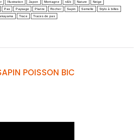
er
Illustration
Japon
Montagne
n&b
Nature
Neige
Pas
Paysage
Plante
Rocher
Sapin
Semelle
Stylo à billes
akayama
Trace
Traces de pas
APIN POISSON BIC