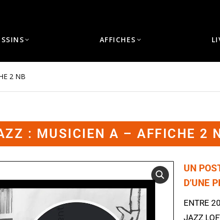
ESSINS
AFFICHES
L
CHE 2 NB
AZZ : MUSICIEN A – AFFICHE 2 
UN POS
D’UNE 
ENTRE 20
JAZZ LOF