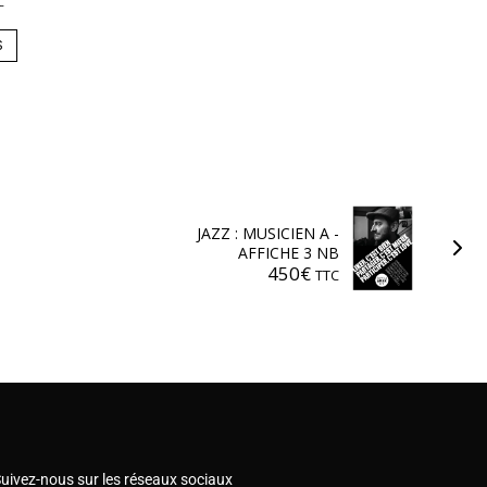
C
S
JAZZ : MUSICIEN A -
AFFICHE 3 NB
450
€
TTC
uivez-nous sur les réseaux sociaux