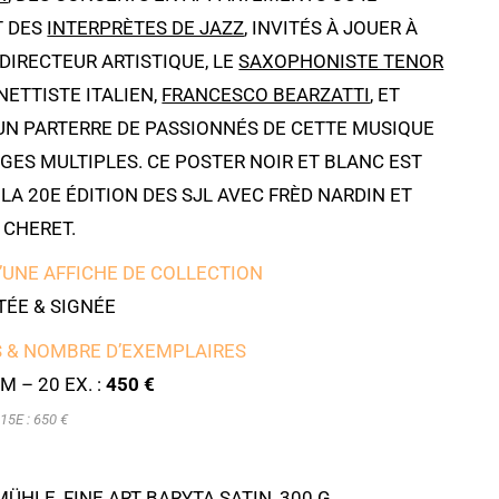
T DES
INTERPRÈTES DE JAZZ
, INVITÉS À JOUER À
DIRECTEUR ARTISTIQUE, LE
SAXOPHONISTE TENOR
NETTISTE ITALIEN,
FRANCESCO BEARZATTI
, ET
UN PARTERRE DE PASSIONNÉS DE CETTE MUSIQUE
GES MULTIPLES. CE POSTER NOIR ET BLANC EST
 LA 20E ÉDITION DES SJL AVEC FRÈD NARDIN ET
 CHERET.
’UNE AFFICHE DE COLLECTION
ÉE & SIGNÉE
 & NOMBRE D’EXEMPLAIRES
M – 20 EX. :
450 €
15E : 650 €
HLE, FINE ART BARYTA SATIN, 300 G