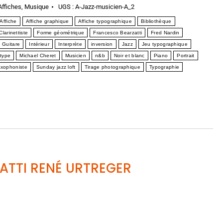
Affiches
,
Musique
UGS :
A-Jazz-musicien-A_2
Affiche
Affiche graphique
Affiche typographique
Bibliothèque
Clarinettiste
Forme géométrique
Francesco Bearzatti
Fred Nardin
Guitare
Intérieur
Interprète
inversion
Jazz
Jeu typographique
type
Michael Cheret
Musicien
n&b
Noir et blanc
Piano
Portrait
xophoniste
Sunday jazz loft
Tirage photographique
Typographie
ATTI RENÉ URTREGER