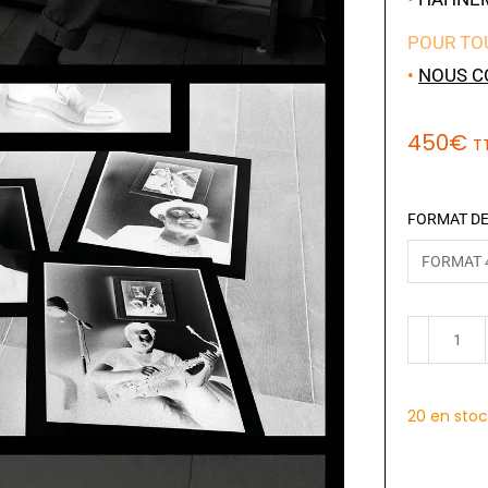
POUR TO
•
NOUS C
450
€
T
FORMAT DE
20 en sto