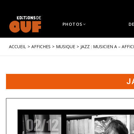
PHOTOS
D
ACCUEIL
AFFICHES
MUSIQUE
JAZZ : MUSICIEN A – AFFI
Vous êtes ici :
J