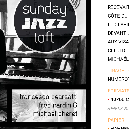
RECEVAI
CÔTÉ DU 
ET CLARI
DEVANT 
AUX VISA
CELUI DE
MICHAËL
TIRAGE D
NUMÉROT
FORMATS
•
40×60 C
À PARTIR DU 
PAPIER
•
HAHNEMÜ