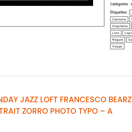
Catégories :
Étiquettes :
Clarinette
Graphisme
Livre
Logo
Regard
Sa
Visage
UNDAY JAZZ LOFT FRANCESCO BEARZ
TRAIT ZORRO PHOTO TYPO
– A