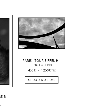
PARIS : TOUR EIFFEL H –
PHOTO 1 NB
450
€
–
1250
€
TTC
CHOIX DES OPTIONS
E B –