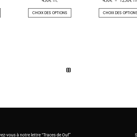
450
€
450
€
–
1250
€
TTC
TT
CHOIX DES OPTIONS
CHOIX DES OPTION
vez-vous à notre lettre “Traces de Ouf”
S