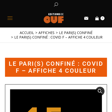
0
ACCUEIL
AFFICHES
LE PARI(S) CONFINÉ
Vous êtes ici :
LE PARI(S) CONFINÉ : COVID F – AFFICHE 4 COULEUR
LE PARI(S) CONFINÉ : COVID
F – AFFICHE 4 COULEUR