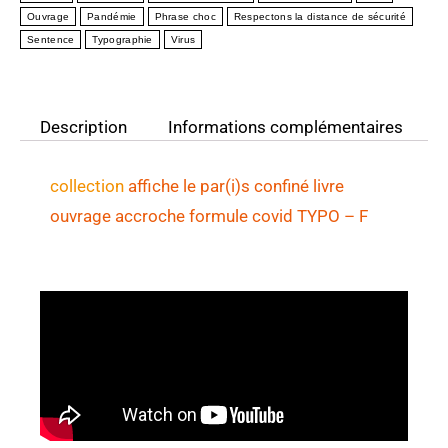
Ouvrage
Pandémie
Phrase choc
Respectons la distance de sécurité
Sentence
Typographie
Virus
Description
Informations complémentaires
collection
affiche le par(i)s confiné livre
ouvrage accroche formule covid TYPO
– F