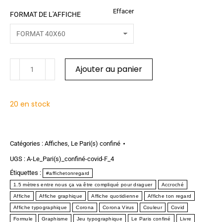
Effacer
FORMAT DE L'AFFICHE
Ajouter au panier
20 en stock
Catégories :
Affiches
,
Le Pari(s) confiné
UGS :
A-Le_Pari(s)_confiné-covid-F_4
Étiquettes :
#affichetonregard
1.5 mètres entre nous ça va être compliqué pour draguer
Accroché
Affiche
Affiche graphique
Affiche quotidienne
Affiche ton regard
Affiche typographique
Corona
Corona Virus
Couleur
Covid
Formule
Graphisme
Jeu typographique
Le Paris confiné
Livre