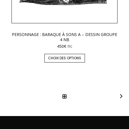
PERSONNAGE : BARAQUE À SONS A – DESSIN GROUPE
LE
4 NB
450
€
TTC
CHOIX DES OPTIONS