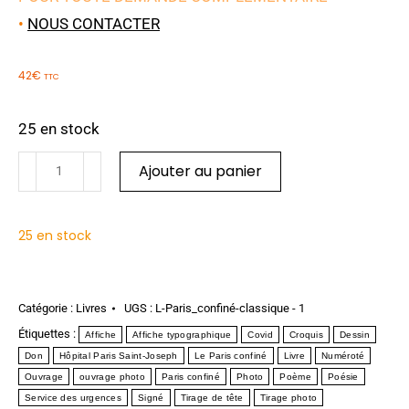
•
NOUS CONTACTER
42
€
TTC
25 en stock
Ajouter au panier
25 en stock
Catégorie :
Livres
UGS :
L-Paris_confiné-classique - 1
Étiquettes :
Affiche
Affiche typographique
Covid
Croquis
Dessin
Don
Hôpital Paris Saint-Joseph
Le Paris confiné
Livre
Numéroté
Ouvrage
ouvrage photo
Paris confiné
Photo
Poème
Poésie
Service des urgences
Signé
Tirage de tête
Tirage photo