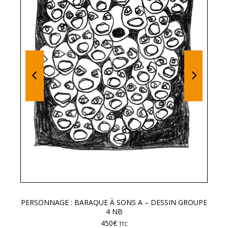
PERSONNAGE : BARAQUE À SONS A – DESSIN GROUPE
LE
4 NB
450
€
TTC