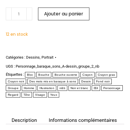
Ajouter au panier
12 en stock
Catégories :
Dessins
,
Portrait
UGS :
Personnage_baraque_sons_A-dessin_groupe_2_nb
Étiquettes :
Bloc
Bouche
Bouche ouverte
Crayon
Crayon gras
Crayon noir
Des mots mis en baraque à sons
Dessin
Fond noir
Groupe
Homme
Illustration
n&b
Noir et blanc
Œil
Personnage
Regard
Tête
Visage
Yeux
Description
Informations complémentaires