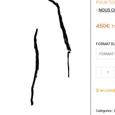
POUR TO
•
NOUS C
450
€
T
FORMAT DU
12 en stoc
Catégories :