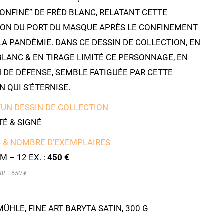
CONFINÉ
” DE FRÈD BLANC, RELATANT CETTE
ION DU PORT DU MASQUE APRÈS LE CONFINEMENT
LA
PANDÉMIE
. DANS CE
DESSIN
DE COLLECTION, EN
BLANC & EN TIRAGE LIMITÉ CE PERSONNAGE, EN
N DE DÉFENSE, SEMBLE
FATIGUÉE
PAR CETTE
N QUI S’ÉTERNISE.
’UN DESSIN DE COLLECTION
É & SIGNÉ
 & NOMBRE D’EXEMPLAIRES
M – 12 EX. :
450 €
8E : 650 €
HLE, FINE ART BARYTA SATIN, 300 G