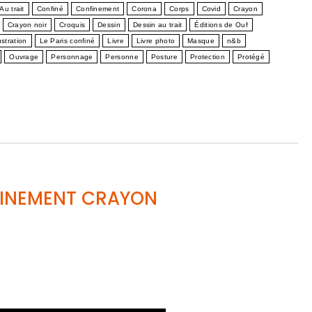
Au trait
Confiné
Confinement
Corona
Corps
Covid
Crayon
Crayon noir
Croquis
Dessin
Dessin au trait
Éditions de Ouf
lustration
Le Paris confiné
Livre
Livre photo
Masque
n&b
Ouvrage
Personnage
Personne
Posture
Protection
Protégé
INEMENT CRAYON