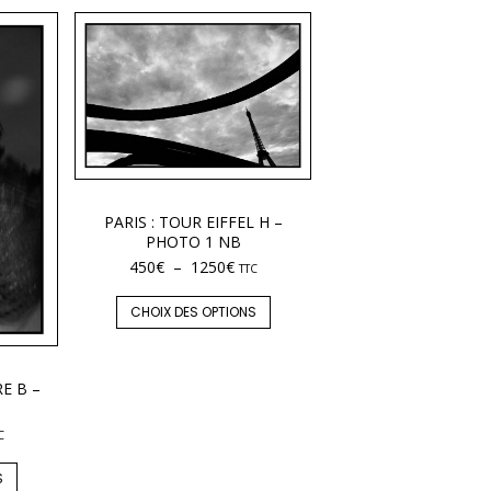
PARIS : TOUR EIFFEL H –
PHOTO 1 NB
450
€
–
1250
€
TTC
CHOIX DES OPTIONS
E B –
C
S