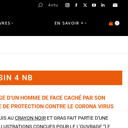
Actu
IVRES
EN SAVOIR +
0
SIN 4 NB
AGE D’UN HOMME DE FACE CACHÉ PAR SON
 DE PROTECTION CONTRE LE CORONA VIRUS
UIS AU
CRAYON NOIR
ET GRAS FAIT PARTIE D’UNE
ILLUSTRATIONS CONÇUES POUR LE L’OUVRAGE “
LE