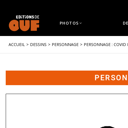
PHOTOS
D
ACCUEIL
DESSINS
PERSONNAGE
PERSONNAGE : COVID 
Vous êtes ici :
PERSONN