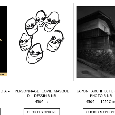
ID A –
PERSONNAGE : COVID MASQUE
JAPON : ARCHITECTUR
D – DESSIN 8 NB
PHOTO 3 NB
450
€
450
€
–
1250
€
TTC
TT
CHOIX DES OPTIONS
CHOIX DES OPTION