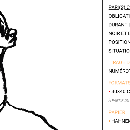
PARI(S) 
OBLIGAT
DURANT 
NOIR ET 
POSITIO
SITUATIO
TIRAGE D
NUMÉROT
FORMATS
•
30×40 C
À PARTIR DU 
PAPIER
•
HAHNEMÜ