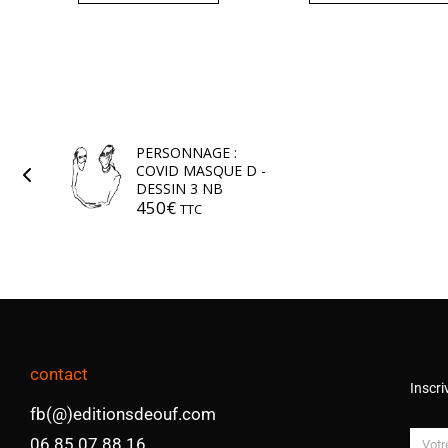
PERSONNAGE :
COVID MASQUE D -
DESSIN 3 NB
450
€
TTC
contact
Inscri
fb(@)editionsdeouf.com
06 85 07 88 16