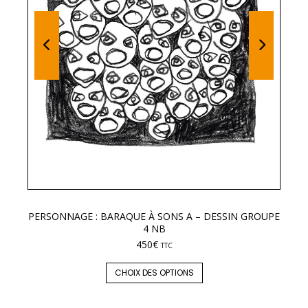
PERSONNAGE : BARAQUE À SONS A – DESSIN GROUPE
LE
4 NB
450
€
TTC
CHOIX DES OPTIONS