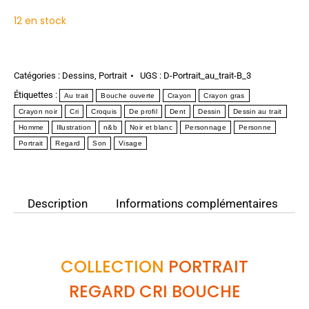
12 en stock
Catégories :
Dessins
,
Portrait
UGS :
D-Portrait_au_trait-B_3
Étiquettes :
Au trait
Bouche ouverte
Crayon
Crayon gras
Crayon noir
Cri
Croquis
De profil
Dent
Dessin
Dessin au trait
Homme
Illustration
n&b
Noir et blanc
Personnage
Personne
Portrait
Regard
Son
Visage
Description
Informations complémentaires
COLLECTION
PORTRAIT
REGARD CRI BOUCHE