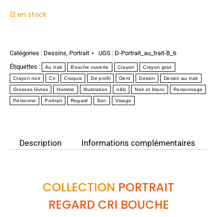
12 en stock
Catégories :
Dessins
,
Portrait
UGS :
D-Portrait_au_trait-B_6
Étiquettes :
Au trait
Bouche ouverte
Crayon
Crayon gras
Crayon noir
Cri
Croquis
De profil
Dent
Dessin
Dessin au trait
Grosses lèvres
Homme
Illustration
n&b
Noir et blanc
Personnage
Personne
Portrait
Regard
Son
Visage
Description
Informations complémentaires
COLLECTION
PORTRAIT
REGARD CRI BOUCHE