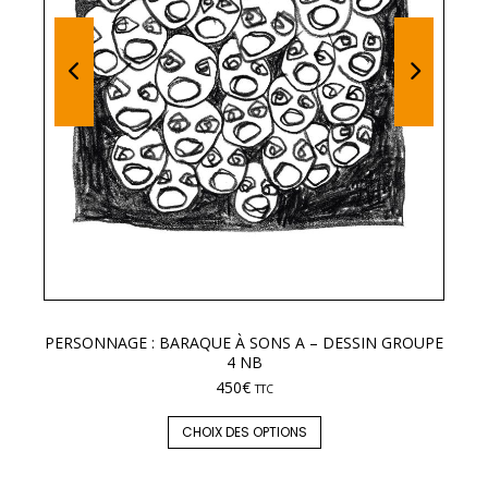
PERSONNAGE : BARAQUE À SONS A – DESSIN GROUPE
LE
4 NB
450
€
TTC
CHOIX DES OPTIONS