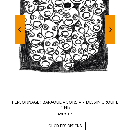
PERSONNAGE : BARAQUE À SONS A – DESSIN GROUPE
LE
4 NB
450
€
TTC
CHOIX DES OPTIONS