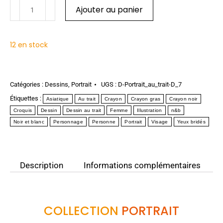
Ajouter au panier
12 en stock
Catégories :
Dessins
,
Portrait
UGS :
D-Portrait_au_trait-D_7
Étiquettes :
Asiatique
Au trait
Crayon
Crayon gras
Crayon noir
Croquis
Dessin
Dessin au trait
Femme
Illustration
n&b
Noir et blanc
Personnage
Personne
Portrait
Visage
Yeux bridés
Description
Informations complémentaires
COLLECTION
PORTRAIT