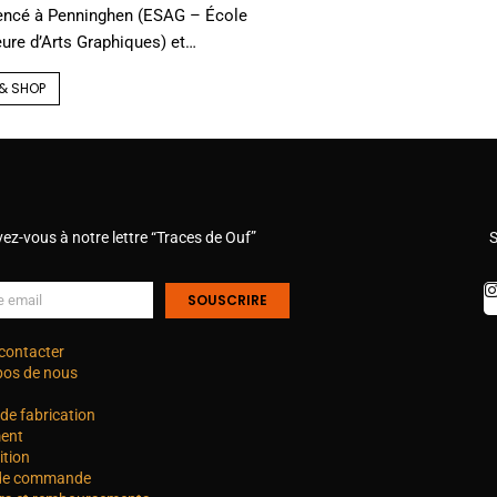
cé à Penninghen (ESAG – École
ure d’Arts Graphiques) et…
& SHOP
vez-vous à notre lettre “Traces de Ouf”
S
SOUSCRIRE
contacter
pos de nous
de fabrication
ent
ition
 de commande