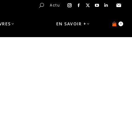
Actu
IVRES
EN SAVOIR +
0