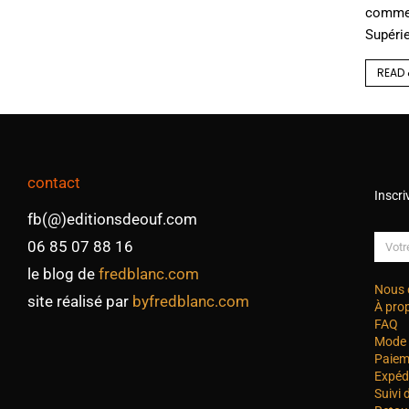
commen
Supérie
READ 
contact
Inscri
fb(@)editionsdeouf.com
06 85 07 88 16
le blog de
fredblanc.com
Nous 
site réalisé par
byfredblanc.com
À pro
FAQ
Mode 
Paiem
Expéd
Suivi