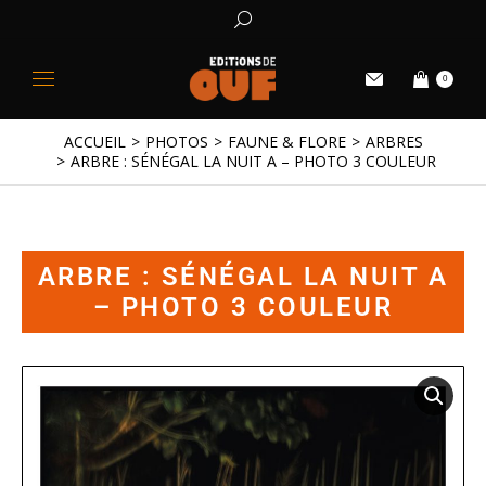
0
ACCUEIL
PHOTOS
FAUNE & FLORE
ARBRES
Vous êtes ici :
ARBRE : SÉNÉGAL LA NUIT A – PHOTO 3 COULEUR
ARBRE : SÉNÉGAL LA NUIT A
– PHOTO 3 COULEUR