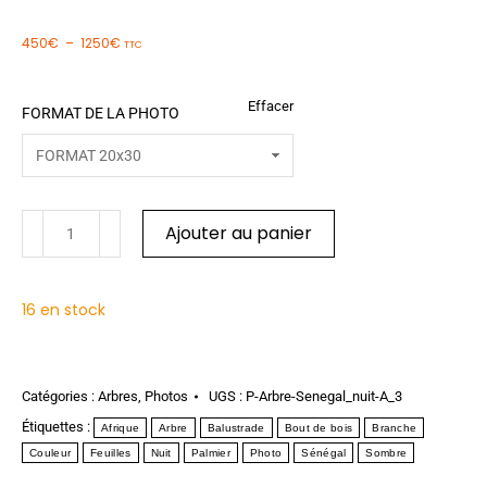
450
€
–
1250
€
TTC
Effacer
FORMAT DE LA PHOTO
Ajouter au panier
16 en stock
Catégories :
Arbres
,
Photos
UGS :
P-Arbre-Senegal_nuit-A_3
Étiquettes :
Afrique
Arbre
Balustrade
Bout de bois
Branche
Couleur
Feuilles
Nuit
Palmier
Photo
Sénégal
Sombre