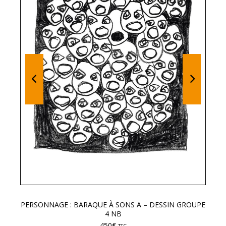
PERSONNAGE : BARAQUE À SONS A – DESSIN GROUPE
LE
4 NB
450
€
TTC