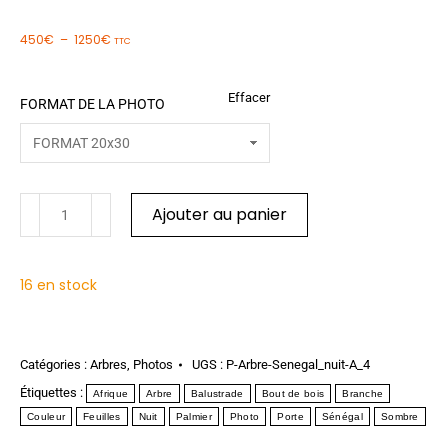
450
€
–
1250
€
TTC
Effacer
FORMAT DE LA PHOTO
Ajouter au panier
16 en stock
Catégories :
Arbres
,
Photos
UGS :
P-Arbre-Senegal_nuit-A_4
Étiquettes :
Afrique
Arbre
Balustrade
Bout de bois
Branche
Couleur
Feuilles
Nuit
Palmier
Photo
Porte
Sénégal
Sombre