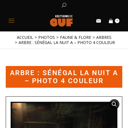
0
ACCUEIL
PHOTOS
FAUNE & FLORE
ARBRES
Vous êtes ici :
ARBRE : SÉNÉGAL LA NUIT A – PHOTO 4 COULEUR
ARBRE : SÉNÉGAL LA NUIT A
– PHOTO 4 COULEUR