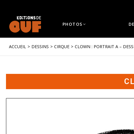
PHOTOS
D
ACCUEIL
DESSINS
CIRQUE
CLOWN : PORTRAIT A – DESS
Vous êtes ici :
CL