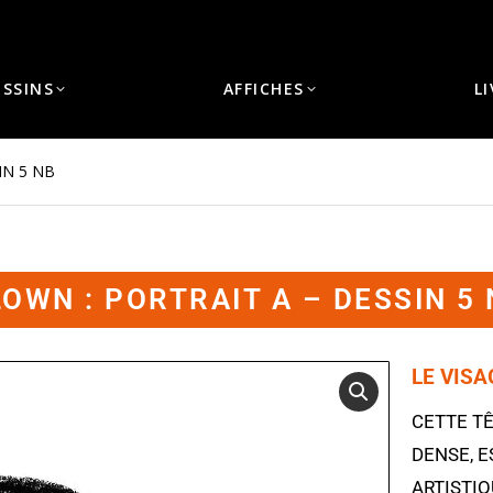
ESSINS
AFFICHES
L
IN 5 NB
OWN : PORTRAIT A – DESSIN 5
LE VIS
CETTE TÊ
DENSE, 
ARTISTI