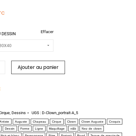
TC
Effacer
 DESSIN
Ajouter au panier
k
Cirque
,
Dessins
UGS :
D-Clown_portrait-A_5
Artiste
Auguste
Chapeau
Cirque
Clown
Clown Auguste
Croquis
Dessin
Forme
Ligne
Maquillage
n&b
Nez de clown
Noir et blanc
Personnage
Pitre
Portrait
Rond
Tenue de spectacle