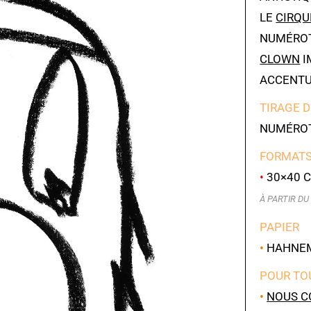
LE
CIRQU
NUMÉROT
CLOWN
I
ACCENTU
TIRAGE D
NUMÉROT
FORMATS
•
30×40 C
À PARTIR DU 
PAPIER
•
HAHNEMÜ
POUR TO
•
NOUS C