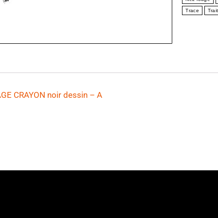
Trace
Trai
E CRAYON noir dessin
– A