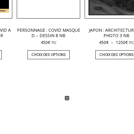
VID A
PERSONNAGE : COVID MASQUE
JAPON : ARCHITECTUR
UR
D – DESSIN 8 NB
PHOTO 3 NB
450
€
450
€
–
1250
€
TTC
TTC
CHOIX DES OPTIONS
CHOIX DES OPTIONS