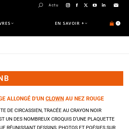
Actu
IVRES
EN SAVOIR +
0
 NB
AGE ALLONGÉ D’UN
CLOWN
AU NEZ ROUGE
TE DE CIRCASSIEN, TRACÉE AU CRAYON NOIR
EST UN DES NOMBREUX CROQUIS D’UNE PLAQUETTE
QUE RÉUNISSANT
DESSINS
, PHOTOS ET POÉSIES SUR