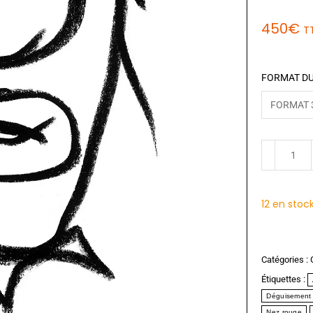
450
€
T
FORMAT DU
12 en stoc
Catégories :
Étiquettes :
Déguisement
Nez rouge