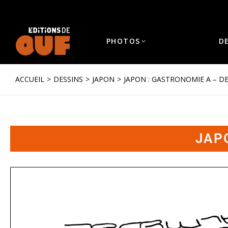
PHOTOS
D
ACCUEIL
DESSINS
JAPON
JAPON : GASTRONOMIE A – DE
Vous êtes ici :
JAP