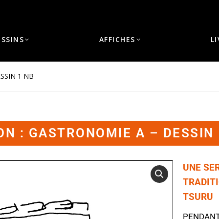
ESSINS
AFFICHES
L
SSIN 1 NB
ON : GASTRONOMIE A – DESSIN 
UNE SE
TRADITI
TSURU
PENDAN