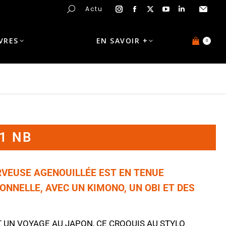
Actu
IVRES
EN SAVOIR +
0
1 NB
RVEUSE AGENOUILLÉE EST EN TENUE
ONNELLE, AVEC UN KIMONO, UN OBI ET DES
T UN
VOYAGE AU JAPON
, CE
CROQUIS
AU STYLO