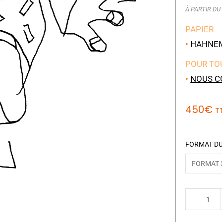
À PARTIR DU 
PAPIER
•
HAHNEMÜ
POUR TO
•
NOUS C
450
€
T
FORMAT DU