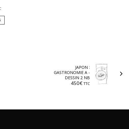
C
S
JAPON :
GASTRONOMIE A -
DESSIN 2 NB
450
€
TTC