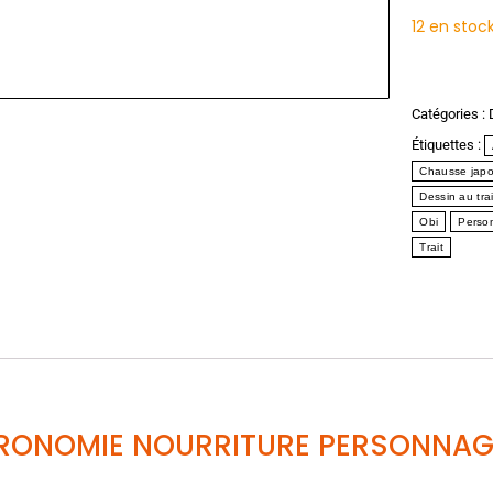
12 en stoc
Catégories :
Étiquettes :
Chausse japo
Dessin au trai
Obi
Perso
Trait
RONOMIE NOURRITURE PERSONNAGE