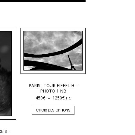
PARIS : TOUR EIFFEL H –
PHOTO 1 NB
450
€
–
1250
€
TTC
CHOIX DES OPTIONS
E B –