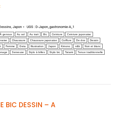
k
Dessins
,
Japon
UGS :
D-Japon_gastronomie-A_1
À genoux
Au sol
Au trait
Bic
Ceinture
Ceinture japonaise
naise
Chaussure
Chaussure japonaise
Coiffure
De dos
Dessin
t
Femme
Geta
Illustration
Japon
Kimono
n&b
Noir et blanc
nnage
Serveuse
Stylo à billes
Stylo bic
Tatami
Tenue traditionnelle
 BIC DESSIN
– A