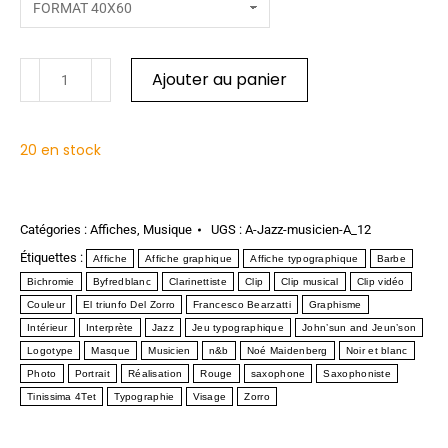
Ajouter au panier
20 en stock
Catégories :
Affiches
,
Musique
UGS :
A-Jazz-musicien-A_12
Étiquettes :
Affiche
Affiche graphique
Affiche typographique
Barbe
Bichromie
Byfredblanc
Clarinettiste
Clip
Clip musical
Clip vidéo
Couleur
El triunfo Del Zorro
Francesco Bearzatti
Graphisme
Intérieur
Interprète
Jazz
Jeu typographique
John’sun and Jeun’son
Logotype
Masque
Musicien
n&b
Noé Maidenberg
Noir et blanc
Photo
Portrait
Réalisation
Rouge
saxophone
Saxophoniste
Tinissima 4Tet
Typographie
Visage
Zorro