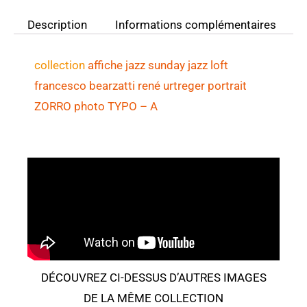
Description
Informations complémentaires
collection
affiche jazz sunday jazz loft
francesco bearzatti rené urtreger portrait
ZORRO photo TYPO
– A
DÉCOUVREZ CI-DESSUS D’AUTRES IMAGES
DE LA MÊME COLLECTION