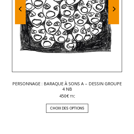
PERSONNAGE : BARAQUE À SONS A – DESSIN GROUPE
LE
4 NB
450
€
TTC
CHOIX DES OPTIONS