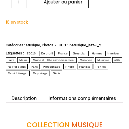
Ajouter au panier
16 en stock
Catégories :
Musique
,
Photos
UGS :
P-Musique_jazz-J_2
Étiquettes :
75010
De profil
France
Gros plan
Homme
Intérieur
Jazz
Mairie
Mairie du 10e arrondissement
Musicien
Musique
n&b
Noir et blanc
Paris
Personnage
Photo
Pianiste
Portrait
René Urtreger
Reportage
Série
Description
Informations complémentaires
COLLECTION
MUSIQUE