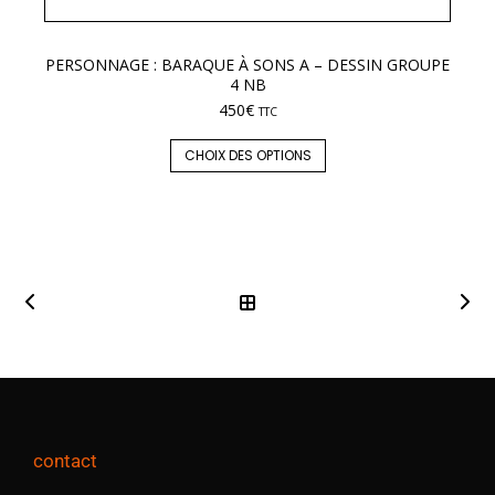
PERSONNAGE : BARAQUE À SONS A – DESSIN GROUPE
LE
4 NB
450
€
TTC
CHOIX DES OPTIONS
contact