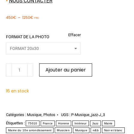
•
NOUS CONTACTER
450
€
–
1250
€
TTC
Effacer
FORMAT DE LA PHOTO
Ajouter au panier
16 en stock
Catégories :
Musique
,
Photos
UGS :
P-Musique_jazz-J_3
Étiquettes :
75010
France
Homme
Intérieur
Jazz
Mairie
Mairie du 10e arrondissement
Musicien
Musique
n&b
Noir et blanc