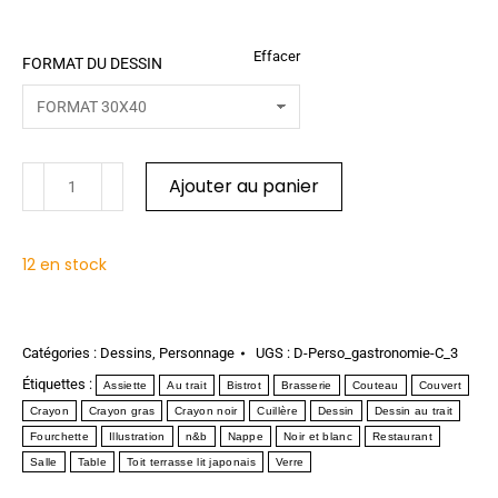
Effacer
FORMAT DU DESSIN
Ajouter au panier
12 en stock
Catégories :
Dessins
,
Personnage
UGS :
D-Perso_gastronomie-C_3
Étiquettes :
Assiette
Au trait
Bistrot
Brasserie
Couteau
Couvert
Crayon
Crayon gras
Crayon noir
Cuillère
Dessin
Dessin au trait
Fourchette
Illustration
n&b
Nappe
Noir et blanc
Restaurant
Salle
Table
Toit terrasse lit japonais
Verre