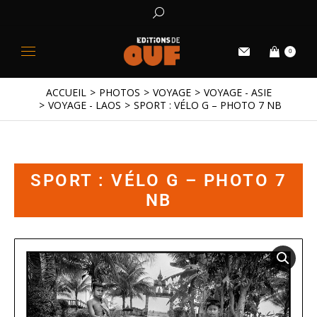
0
ACCUEIL
PHOTOS
VOYAGE
VOYAGE - ASIE
Vous êtes ici :
VOYAGE - LAOS
SPORT : VÉLO G – PHOTO 7 NB
SPORT : VÉLO G – PHOTO 7
NB