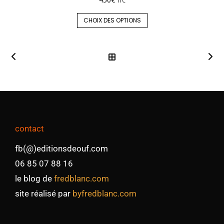
TTC
CHOIX DES OPTIONS
contact
fb(@)editionsdeouf.com
06 85 07 88 16
le blog de
fredblanc.com
site réalisé par
byfredblanc.com