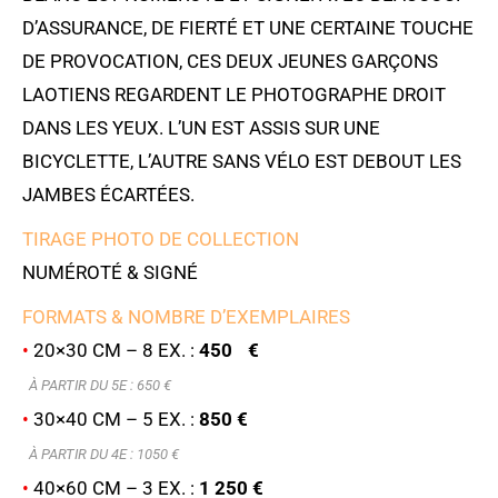
D’ASSURANCE, DE FIERTÉ ET UNE CERTAINE TOUCHE
DE PROVOCATION, CES DEUX JEUNES GARÇONS
LAOTIENS REGARDENT LE PHOTOGRAPHE DROIT
DANS LES YEUX. L’UN EST ASSIS SUR UNE
BICYCLETTE, L’AUTRE SANS VÉLO EST DEBOUT LES
JAMBES ÉCARTÉES.
TIRAGE PHOTO DE COLLECTION
NUMÉROTÉ & SIGNÉ
FORMATS & NOMBRE D’EXEMPLAIRES
•
20×30 CM – 8 EX. :
450 €
À PARTIR DU 5E : 6
50 €
•
30×40 CM – 5 EX. :
850 €
À PARTIR DU 4E : 1050 €
•
40×60 CM – 3 EX. :
1 250 €