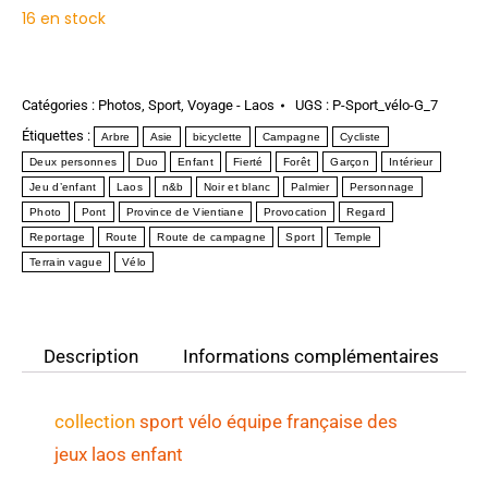
16 en stock
Catégories :
Photos
,
Sport
,
Voyage - Laos
UGS :
P-Sport_vélo-G_7
Étiquettes :
Arbre
Asie
bicyclette
Campagne
Cycliste
Deux personnes
Duo
Enfant
Fierté
Forêt
Garçon
Intérieur
Jeu d’enfant
Laos
n&b
Noir et blanc
Palmier
Personnage
Photo
Pont
Province de Vientiane
Provocation
Regard
Reportage
Route
Route de campagne
Sport
Temple
Terrain vague
Vélo
Description
Informations complémentaires
collection
sport
vélo équipe française des
jeux laos enfant