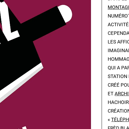
MONTAG
NUMÉROT
ACTIVITÉ
CEPENDAN
LES AFFI
IMAGINAI
HOMMAGE
QUI A P
STATION 
CRÉÉ PO
ET
ARCH
HACHOIR
CRÉATION
«
TÉLÉPH
FRÈD BLA