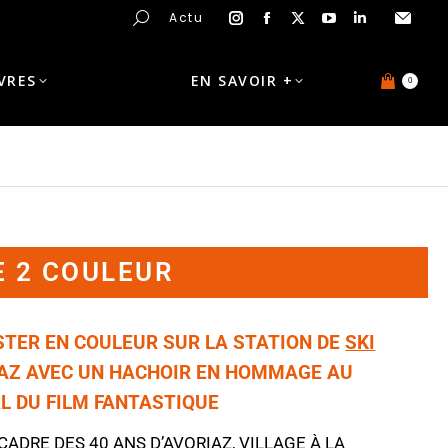
Actu
IVRES
EN SAVOIR +
0
E 2 COULEUR
STER EN COULEUR SUR LA STATION DE
SKI
IAZ AVEC UN HACHOIR EN HOMMAGE AU
L DU FILM FANTASTIQUE
 CADRE DES
40 ANS D’AVORIAZ
, VILLAGE À LA