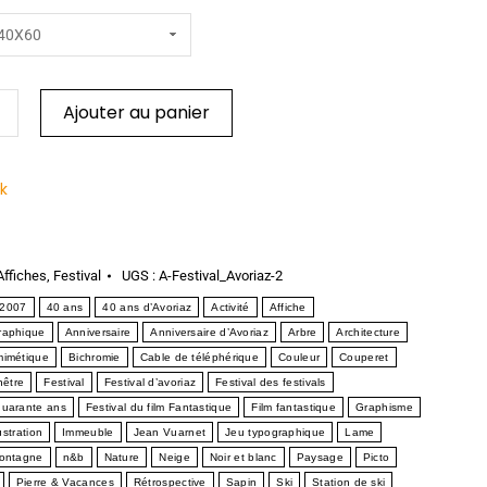
Ajouter au panier
ck
Affiches
,
Festival
UGS :
A-Festival_Avoriaz-2
2007
40 ans
40 ans d’Avoriaz
Activité
Affiche
graphique
Anniversaire
Anniversaire d’Avoriaz
Arbre
Architecture
mimétique
Bichromie
Cable de téléphérique
Couleur
Couperet
nêtre
Festival
Festival d’avoriaz
Festival des festivals
quarante ans
Festival du film Fantastique
Film fantastique
Graphisme
lustration
Immeuble
Jean Vuarnet
Jeu typographique
Lame
ontagne
n&b
Nature
Neige
Noir et blanc
Paysage
Picto
Pierre & Vacances
Rétrospective
Sapin
Ski
Station de ski