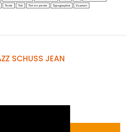
Texte
Toit
Toit en pente
Typographie
Vuarnet
JAZZ SCHUSS JEAN