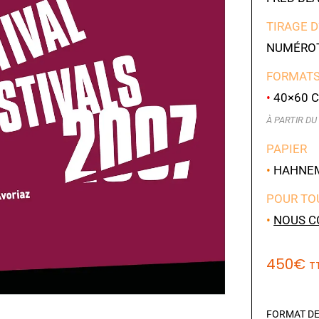
TIRAGE D
NUMÉROT
FORMATS
•
40×60 C
À PARTIR DU 
PAPIER
•
HAHNEMÜ
POUR TO
•
NOUS C
450
€
T
FORMAT DE