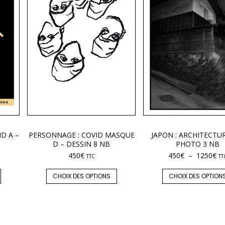
ID A –
PERSONNAGE : COVID MASQUE
JAPON : ARCHITECTUR
D – DESSIN 8 NB
PHOTO 3 NB
450
€
450
€
–
1250
€
TTC
TT
CHOIX DES OPTIONS
CHOIX DES OPTION