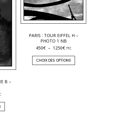
PARIS : TOUR EIFFEL H –
PHOTO 1 NB
450
€
–
1250
€
TTC
CHOIX DES OPTIONS
E B –
C
S