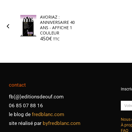
AVORIAZ :
ANNIVERSAIRE 40
ANS - AFFICHE 1
COULEUR
450
€
TTC
contact
Inscri
fb(@)editionsdeouf.com
06 85 07 88 16
le blog de
fredblanc.com
Nous 
site réalisé par
byfredblanc.com
À pro
FAQ