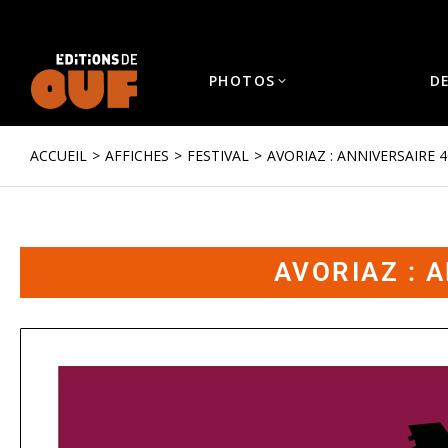
PHOTOS
D
ACCUEIL
AFFICHES
FESTIVAL
AVORIAZ : ANNIVERSAIRE 
Vous êtes ici :
AVORIAZ : 