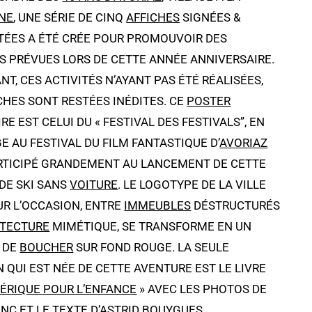
NE
, UNE SÉRIE DE CINQ
AFFICHES
SIGNÉES &
ÉES A ÉTÉ CRÉE POUR PROMOUVOIR DES
S PRÉVUES LORS DE CETTE ANNÉE ANNIVERSAIRE.
T, CES ACTIVITÉS N’AYANT PAS ÉTÉ RÉALISÉES,
CHES SONT RESTÉES INÉDITES. CE
POSTER
RE EST CELUI DU « FESTIVAL DES FESTIVALS”, EN
 AU FESTIVAL DU FILM FANTASTIQUE D’
AVORIAZ
ARTICIPÉ GRANDEMENT AU LANCEMENT DE CETTE
DE SKI SANS
VOITURE
. LE LOGOTYPE DE LA VILLE
UR L’OCCASION, ENTRE
IMMEUBLES
DÉSTRUCTURÉS
ITECTURE
MIMÉTIQUE, SE TRANSFORME EN UN
 DE
BOUCHER
SUR FOND ROUGE. LA SEULE
 QUI EST NÉE DE CETTE AVENTURE EST LE LIVRE
ÉRIQUE POUR L’ENFANCE
» AVEC LES PHOTOS DE
NC ET LE TEXTE D’ASTRID BOUYGUES.