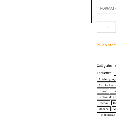
20 en sto
Catégories :
Étiquettes :
Affiche typo
Architecture 
Dessin
Fe
Festival des 
Hachoir
Il
Manche
M
Pictogramme