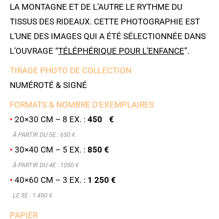
LA MONTAGNE ET DE L’AUTRE LE RYTHME DU
TISSUS DES RIDEAUX. CETTE PHOTOGRAPHIE EST
L’UNE DES IMAGES QUI A ÉTÉ SÉLECTIONNÉE DANS
L’OUVRAGE “
TÉLÉPHÉRIQUE POUR L’ENFANCE
”.
TIRAGE PHOTO DE COLLECTION
NUMÉROTÉ & SIGNÉ
FORMATS & NOMBRE D’EXEMPLAIRES
•
20×30 CM – 8 EX. :
450 €
À PARTIR DU 5E : 6
50 €
•
30×40 CM – 5 EX. :
850 €
À PARTIR DU 4E : 1050 €
•
40×60 CM – 3 EX. :
1 250 €
LE 3E : 1 450 €
PAPIER