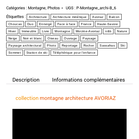
Catégories :
Montagne
,
Photos
UGS :
P-Montagne_archi-B_6
Étiquettes :
Architecture
Architecture minétique
Avoriaz
Balcon
Choucas
Duo
Enneigé
Face à face
France
Haute-Savoie
Hiver
Immeuble
Livre
Montagne
Morzine-Avoriaz
n&b
Nature
Neige
Noir et blanc
Oiseau
Ouvrage
Paysage
Paysage architectural
Photo
Reportage
Rocher
Sassafras
Ski
Sommet
Station de ski
Téléphérique pour l’enfance
Description
Informations complémentaires
collection
montagne architecture AVORIAZ