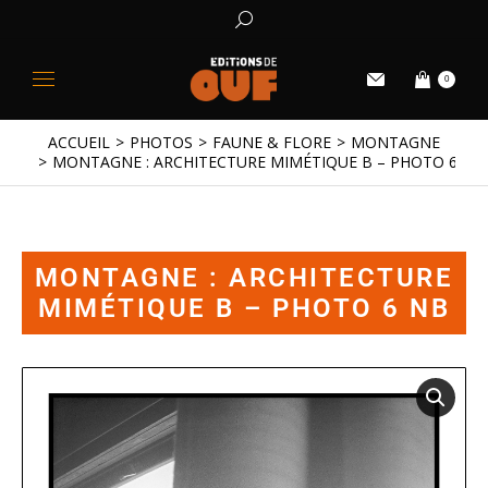
0
ACCUEIL
PHOTOS
FAUNE & FLORE
MONTAGNE
Vous êtes ici :
MONTAGNE : ARCHITECTURE MIMÉTIQUE B – PHOTO 6 NB
MONTAGNE : ARCHITECTURE
MIMÉTIQUE B – PHOTO 6 NB