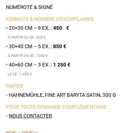
NUMÉROTÉ & SIGNÉ
FORMATS & NOMBRE D’EXEMPLAIRES
•
20×30 CM – 8 EX. :
450 €
À PARTIR DU 5E : 6
50 €
•
30×40 CM – 5 EX. :
850 €
À PARTIR DU 4E : 1050 €
•
40×60 CM – 3 EX. :
1 250 €
LE 3E : 1 450 €
PAPIER
•
HAHNEMÜHLE, FINE ART BARYTA SATIN, 300 G
POUR TOUTE DEMANDE COMPLÉMENTAIRE
•
NOUS CONTACTER
450
€
–
1250
€