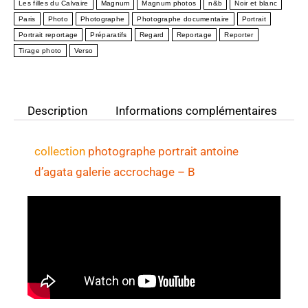
Les filles du Calvaire
Magnum
Magnum photos
n&b
Noir et blanc
Paris
Photo
Photographe
Photographe documentaire
Portrait
Portrait reportage
Préparatifs
Regard
Reportage
Reporter
Tirage photo
Verso
Description
Informations complémentaires
collection
photographe portrait antoine
d’agata
galerie accrochage – B