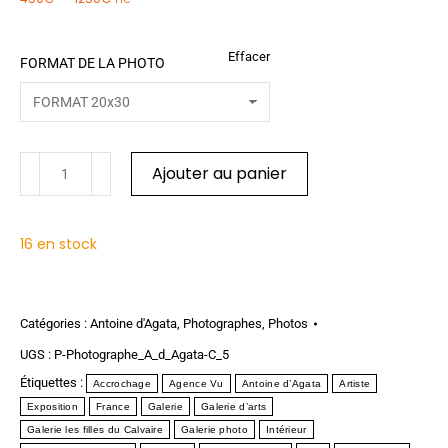
TTC
Effacer
FORMAT DE LA PHOTO
Ajouter au panier
16 en stock
Catégories :
Antoine d'Agata
,
Photographes
,
Photos
UGS :
P-Photographe_A_d_Agata-C_5
Étiquettes :
Accrochage
Agence Vu
Antoine d’Agata
Artiste
Exposition
France
Galerie
Galerie d’arts
Galerie les filles du Calvaire
Galerie photo
Intérieur